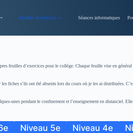
Feuilles d’exercices
Séances informatiques
Po
ropres feuilles d’exercices pour le collège. Chaque feuille vise en géné
es fiches s’ils ont été absents lors du cours où je les ai distribuées. C’e
quelques-unes pendant le confinement et l’enseignement en distanciel. Ell
6e
Niveau 5e
Niveau 4e
N